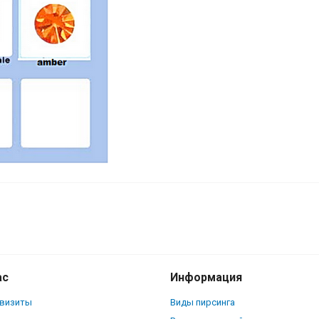
ас
Информация
квизиты
Виды пирсинга