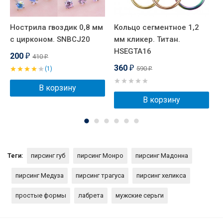
Нострила гвоздик 0,8 мм
Кольцо сегментное 1,2
Р
с цирконом. SNBСJ20
мм кликер. Титан.
С
HSEGTA16
E
200
410
₽
₽
360
590
(1)
₽
₽
В корзину
В корзину
Теги:
пирсинг губ
пирсинг Монро
пирсинг Мадонна
пирсинг Медуза
пирсинг трагуса
пирсинг хеликса
простые формы
лабрета
мужские серьги