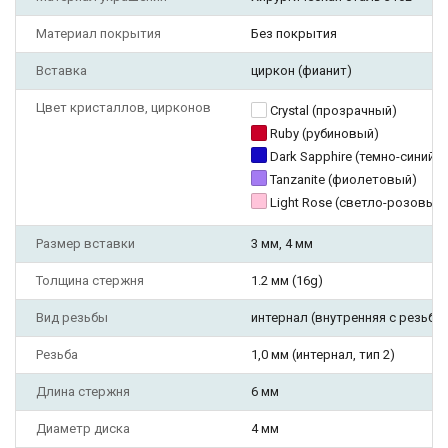
Материал покрытия
Без покрытия
Вставка
циркон (фианит)
Цвет кристаллов, цирконов
Crystal (прозрачный)
Ruby (рубиновый)
Dark Sapphire (темно-синий)
Tanzanite (фиолетовый)
Light Rose (светло-розовый
Размер вставки
3 мм, 4 мм
Толщина стержня
1.2 мм (16g)
Вид резьбы
интернал (внутренняя с резьбо
Резьба
1,0 мм (интернал, тип 2)
Длина стержня
6 мм
Диаметр диска
4 мм