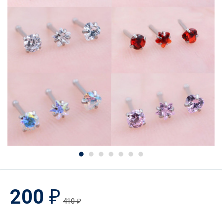
200
₽
410
₽