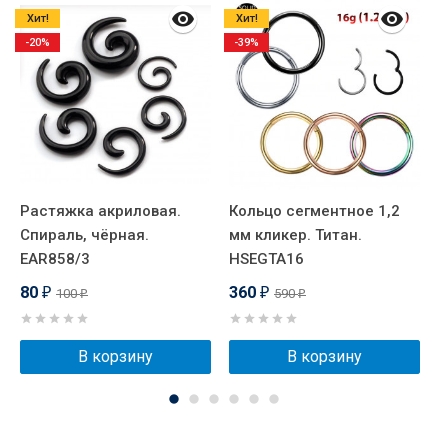
Хит!
Хит!
-20%
-39%
Растяжка акриловая.
Кольцо сегментное 1,2
Ш
Спираль, чёрная.
мм кликер. Титан.
п
EAR858/3
HSEGTA16
а
80
360
100
590
₽
₽
₽
₽
В корзину
В корзину