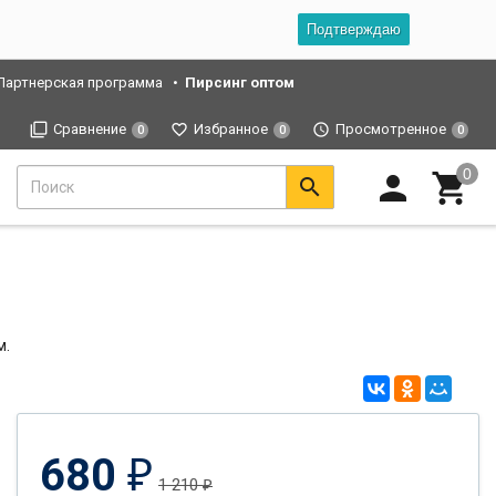
Подтверждаю
Партнерская программа
Пирсинг оптом
Сравнение
Избранное
Просмотренное
0
0
0
м.
680
₽
1 210
₽