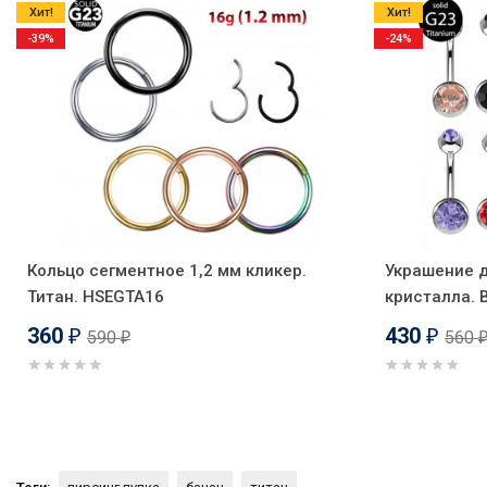
Хит!
Хит!
-39%
-24%
Кольцо сегментное 1,2 мм кликер.
Украшение д
Титан. HSEGTA16
кристалла. 
360
430
590
560
₽
₽
₽