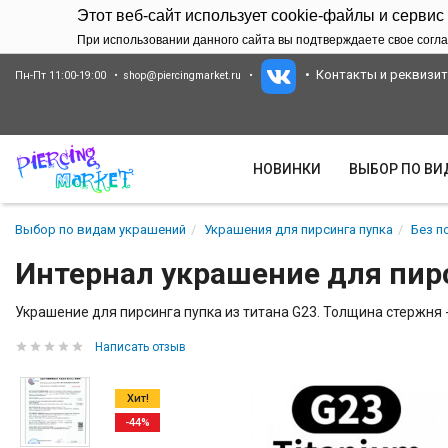
Этот веб-сайт использует cookie-файлы и сервис
При использовании данного сайта вы подтверждаете свое согла
Контакты и реквизи
Пн-Пт 11:00-19:00
shop@piercingmarket.ru
НОВИНКИ
ВЫБОР ПО В
Выбор по видам украшений
Украшения для пирсинга пупка
Без п
Интернал украшение для пирс
Украшение для пирсинга пупка из титана G23. Толщина стержня - 
Написать отзыв
Хит!
-44%