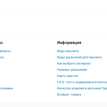
инга пупка. Титан. IBNTJ8743
ас
Информация
квизиты
Виды пирсинга
каз
Виды украшений для пирсинга
Как выбрать материал
Размеры украшений
Карты цветов
F.A.Q. Часто задаваемые вопрос
рограмма
Качество изделий в магазине Пи
Возврат товара