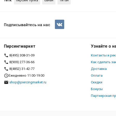
Теги:
пирсинг пупка
банан
титан
Интернал украшение для пирс
Подписывайтесь на нас
Пирсингмаркет
Узнайте о н
8(495) 308-31-09
Контакты и ре
8(909) 277-36-66
Как сделать за
8(4852) 31-42-77
Доставка
Ежедневно 11:00-19:00
Оплата
shop@piercingmarket.ru
Скидки
Бонусы
Партнерская п