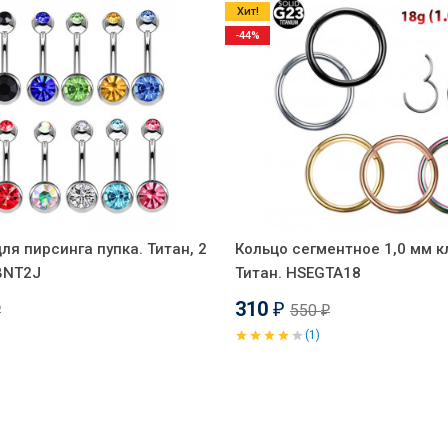
Хит!
-44%
ля пирсинга пупка. Титан, 2
Кольцо сегментное 1,0 мм к
BNT2J
Титан. HSEGTA18
310
550
₽
₽
₽
(1)