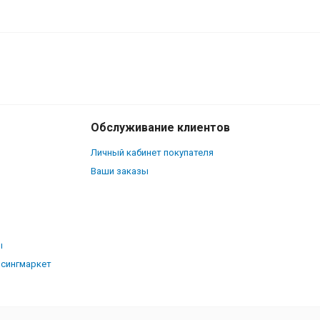
1 210
₽
В корзину
680
₽
Обслуживание клиентов
Личный кабинет покупателя
Ваши заказы
ы
рсингмаркет