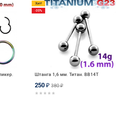
Хит!
-35%
ликер.
Штанга 1,6 мм. Титан. BB14T
250
380
₽
₽