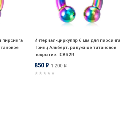
я пирсинга
Интернал-циркуляр 6 мм для пирсинга
итановое
Принц Альберт, радужное титановое
покрытие. ICBR2R
850
1 200
₽
₽