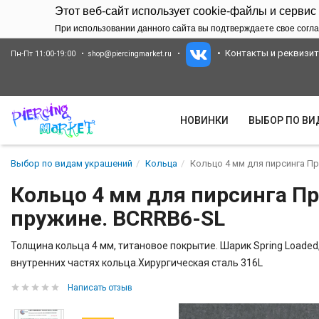
Этот веб-сайт использует cookie-файлы и сервис
При использовании данного сайта вы подтверждаете свое согла
Контакты и реквизи
Пн-Пт 11:00-19:00
shop@piercingmarket.ru
НОВИНКИ
ВЫБОР ПО В
Выбор по видам украшений
Кольца
Кольцо 4 мм для пирсинга П
Кольцо 4 мм для пирсинга П
пружине. BCRRB6-SL
Толщина кольца 4 мм, титановое покрытие. Шарик Spring Load
внутренних частях кольца.Хирургическая сталь 316L
Написать отзыв