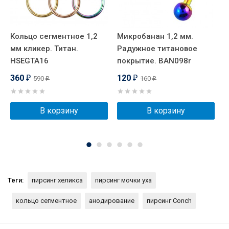
Кольцо сегментное 1,2
Микробанан 1,2 мм.
И
мм кликер. Титан.
Радужное титановое
м
HSEGTA16
покрытие. BAN098r
к
I
360
120
590
160
₽
₽
₽
₽
В корзину
В корзину
Теги:
пирсинг хеликса
пирсинг мочки уха
кольцо сегментное
анодирование
пирсинг Conch