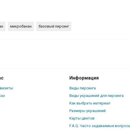
ан
микробанан
базовый пирсинг
 титановое покрытие. BAN098r
ас
Информация
квизиты
Виды пирсинга
каз
Виды украшений для пирсинга
Как выбрать материал
Размеры украшений
Карты цветов
F.A.Q. Часто задаваемые вопрос