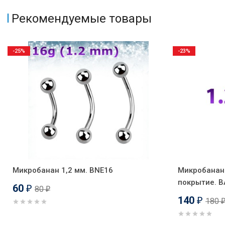
Рекомендуемые товары
-25%
-23%
Микробанан 1,2 мм. BNE16
Микробанан 
покрытие. 
60
80
₽
₽
140
180
₽