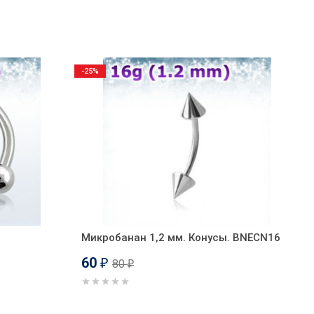
-25%
Микробанан 1,2 мм. Конусы. BNECN16
60
80
₽
₽