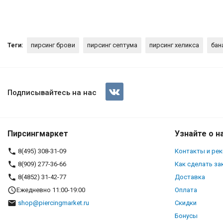
Теги:
пирсинг брови
пирсинг септума
пирсинг хеликса
бан
Микробанан 1,2 мм. Радужное
Подписывайтесь на нас
Пирсингмаркет
Узнайте о н
8(495) 308-31-09
Контакты и ре
8(909) 277-36-66
Как сделать за
8(4852) 31-42-77
Доставка
Ежедневно 11:00-19:00
Оплата
shop@piercingmarket.ru
Скидки
Бонусы