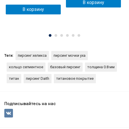
В корзину
В корзину
Теги:
пирсинг хеликса
пирсинг мочки уха
кольцо сегментное
базовый пирсинг
толщина 0.8 мм
титан
пирсинг Daith
титановое покрытие
Подписывайтесь на нас