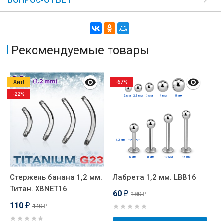
ВОПРОС-ОТВЕТ
Рекомендуемые товары
Хит!
-67%
-22%
Стержень банана 1,2 мм.
Лабрета 1,2 мм. LBB16
К
Титан. XBNET16
м
60
180
₽
₽
Х
110
140
₽
₽
H