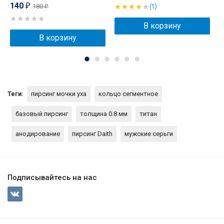
140
180
₽
(1)
₽
В корзину
В корзину
Теги:
пирсинг мочки уха
кольцо сегментное
базовый пирсинг
толщина 0.8 мм
титан
анодирование
пирсинг Daith
мужские серьги
Подписывайтесь на нас