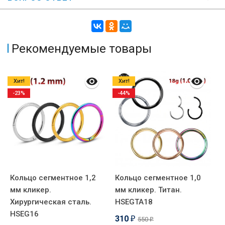
Рекомендуемые товары
Хит!
Хит!
-23%
-44%
Кольцо сегментное 1,2
Кольцо сегментное 1,0
К
мм кликер.
мм кликер. Титан.
м
Хирургическая сталь.
HSEGTA18
H
HSEG16
310
550
₽
₽