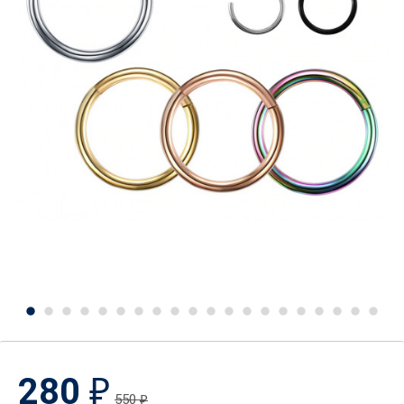
280
₽
550
₽