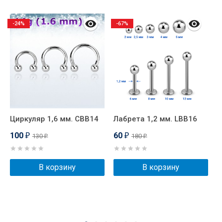
-24%
-67%
Циркуляр 1,6 мм. CBB14
Лабрета 1,2 мм. LBB16
С
м
100
60
130
180
₽
₽
₽
₽
В корзину
В корзину