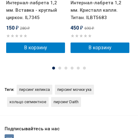
Интернал-лабрета 1,2
Интернал-лабрета 1,2
Н
мм. Вставка - круглый
мм. Кристалл капля.
к
циркон. IL7345
Титан. ILBT5683
в
150
450
280
690
₽
₽
₽
₽
В корзину
В корзину
Теги:
пирсинг хеликса
пирсинг мочки уха
кольцо сегментное
пирсинг Daith
Подписывайтесь на нас