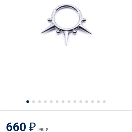
660
₽
990
₽