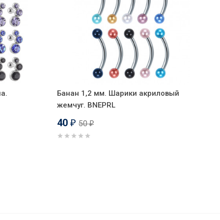
а.
Банан 1,2 мм. Шарики акриловый
жемчуг. BNEPRL
40
50
₽
₽