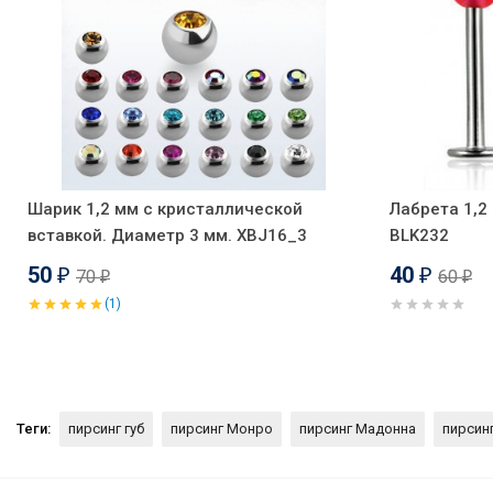
Шарик 1,2 мм с кристаллической
Лабрета 1,2
вставкой. Диаметр 3 мм. XBJ16_3
BLK232
50
40
70
60
₽
₽
₽
₽
(1)
Теги:
пирсинг губ
пирсинг Монро
пирсинг Мадонна
пирсин