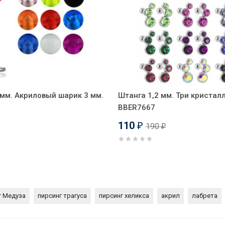
 мм. Акриловый шарик 3 мм.
Штанга 1,2 мм. Три кристалл
BBER7667
110
190
₽
₽
г Медуза
пирсинг трагуса
пирсинг хеликса
акрил
лабрета