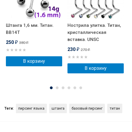
Штанга 1,6 мм. Титан.
Нострила улитка. Титан,
У
BB14T
кристаллическая
п
вставка. UNSC
а
250
380
₽
₽
230
270
₽
₽
В корзину
В корзину
Теги:
пирсинг языка
штанга
базовый пирсинг
титан