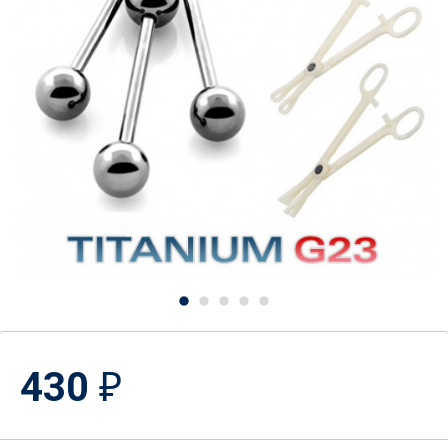
430
₽