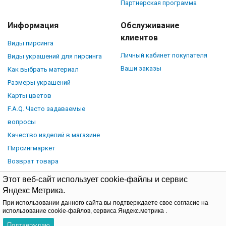
Партнерская программа
Информация
Обслуживание
клиентов
Виды пирсинга
Личный кабинет покупателя
Виды украшений для пирсинга
Ваши заказы
Как выбрать материал
Размеры украшений
Карты цветов
F.A.Q. Часто задаваемые
вопросы
Качество изделий в магазине
Пирсингмаркет
Возврат товара
Этот веб-сайт использует cookie-файлы и сервис
Яндекс Метрика.
При использовании данного сайта вы подтверждаете свое согласие на
© Piercingmarket.ru, 2026.
Политика обработки персональных
использование cookie-файлов, сервиса Яндекс.метрика .
данных
Договор-оферта
Подтверждаю