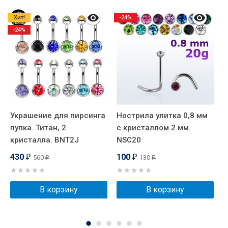
Хит!
-24%
-24%
Украшение для пирсинга
Нострила улитка 0,8 мм
У
пупка. Титан, 2
с кристаллом 2 мм.
п
кристалла. BNT2J
NSC20
к
430
100
560
130
₽
₽
₽
₽
В корзину
В корзину