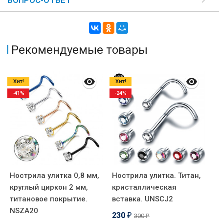
ВОПРОС-ОТВЕТ
Рекомендуемые товары
Хит!
Хит!
-41%
-24%
Нострила улитка 0,8 мм,
Нострила улитка. Титан,
Н
круглый циркон 2 мм,
кристаллическая
т
титановое покрытие.
вставка. UNSCJ2
к
NSZA20
230
300
₽
₽