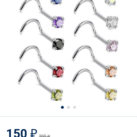
150
₽
200
₽