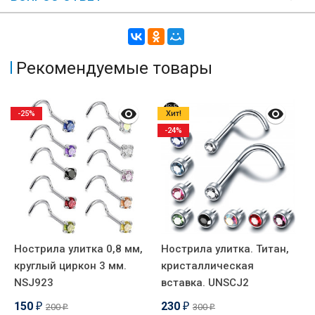
Рекомендуемые товары
-25%
Хит!
-24%
Нострила улитка 0,8 мм,
Нострила улитка. Титан,
К
круглый циркон 3 мм.
кристаллическая
м
NSJ923
вставка. UNSCJ2
Х
H
150
230
200
300
₽
₽
₽
₽