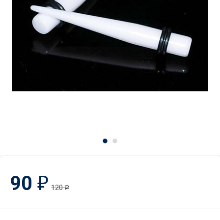
90
₽
120
₽