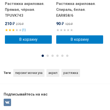
Растяжка акриловая.
Растяжка акриловая.
П
Прямая, чёрная.
Спираль, белая.
A
TPUVK743
EAR858/6
210
90
270
120
₽
₽
₽
₽
(1)
В корзину
В корзину
Теги:
пирсинг мочки уха
акрил
растяжка
Подписывайтесь на нас