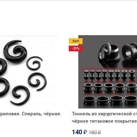
Хит!
-23%
риловая. Спираль, чёрная.
Тоннель из хирургической с
чёрное титановое покрытие
140
180
₽
₽