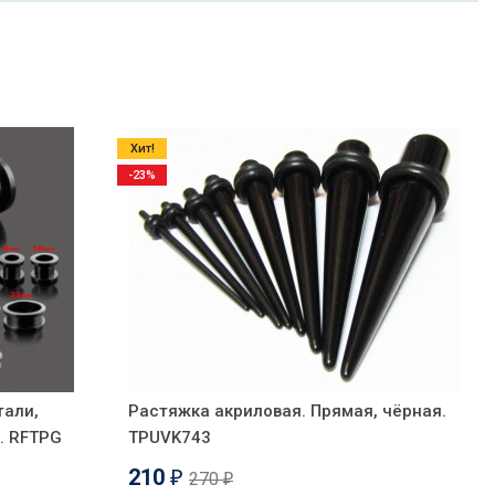
Хит!
-23%
тали,
Растяжка акриловая. Прямая, чёрная.
. RFTPG
TPUVK743
210
270
₽
₽