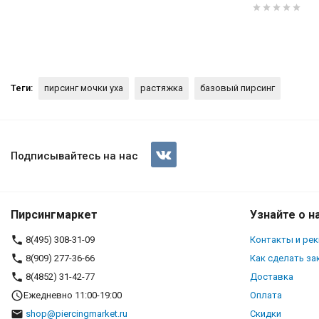
Теги:
пирсинг мочки уха
растяжка
базовый пирсинг
Растяжка. Прямая. EAR9794
Подписывайтесь на нас
Пирсингмаркет
Узнайте о н
8(495) 308-31-09
Контакты и ре
8(909) 277-36-66
Как сделать за
8(4852) 31-42-77
Доставка
Ежедневно 11:00-19:00
Оплата
shop@piercingmarket.ru
Скидки