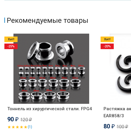
Рекомендуемые товары
Хит!
Хит!
-25%
-20%
Тоннель из хирургической стали. FPG4
Растяжка ак
EAR858/3
90
120
₽
₽
80
100
₽
(1)
₽