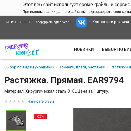
Этот веб-сайт использует cookie-файлы и сервис
При использовании данного сайта вы подтверждаете свое согла
Контакты и реквизи
Пн-Пт 11:00-19:00
shop@piercingmarket.ru
НОВИНКИ
ВЫБОР ПО В
Выбор по видам украшений
Тоннели, плаги, растяжки
Растяжки д
Растяжка. Прямая. EAR9794
Материал: Хирургическая сталь 316L.Цена за 1 штуку.
Написать отзыв
-25%