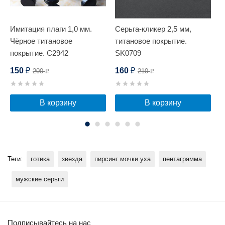
Имитация плаги 1,0 мм.
Серьга-кликер 2,5 мм,
П
Чёрное титановое
титановое покрытие.
покрытие. C2942
SK0709
150
160
200
210
₽
₽
₽
₽
В корзину
В корзину
Теги:
готика
звезда
пирсинг мочки уха
пентаграмма
мужские серьги
Подписывайтесь на нас