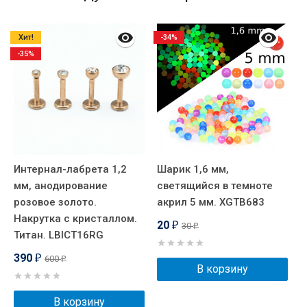
Хит!
-34%
-35%
Интернал-лабрета 1,2
Шарик 1,6 мм,
И
мм, анодирование
светящийся в темноте
м
розовое золото.
акрил 5 мм. XGTB683
Накрутка с кристаллом.
20
30
₽
₽
Титан. LBICT16RG
390
600
₽
₽
В корзину
В корзину