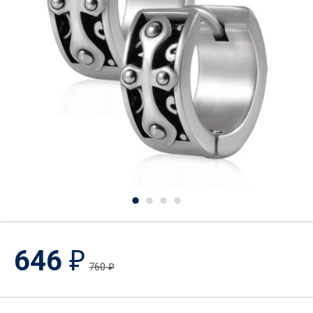
646
₽
760
₽