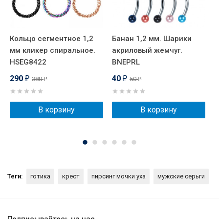
Кольцо сегментное 1,2
Банан 1,2 мм. Шарики
К
мм кликер спиральное.
акриловый жемчуг.
м
HSEG8422
BNEPRL
Х
H
290
40
380
50
₽
₽
₽
₽
В корзину
В корзину
Теги:
готика
крест
пирсинг мочки уха
мужские серьги