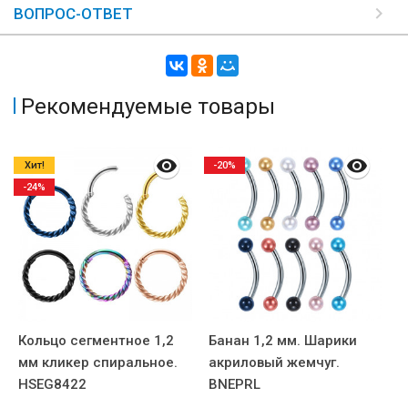
ВОПРОС-ОТВЕТ
Рекомендуемые товары
Хит!
-20%
-24%
Кольцо сегментное 1,2
Банан 1,2 мм. Шарики
К
мм кликер спиральное.
акриловый жемчуг.
м
HSEG8422
BNEPRL
Х
H