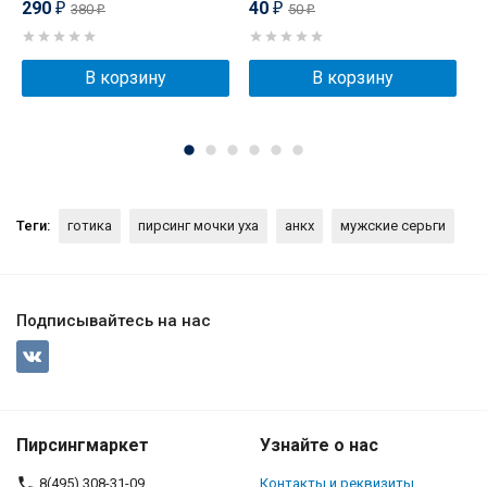
290
40
380
50
₽
₽
₽
₽
В корзину
В корзину
Теги:
готика
пирсинг мочки уха
анкх
мужские серьги
Подписывайтесь на нас
Пирсингмаркет
Узнайте о нас
8(495) 308-31-09
Контакты и реквизиты