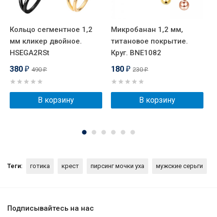
Кольцо сегментное 1,2
Микробанан 1,2 мм,
К
мм кликер двойное.
титановое покрытие.
п
HSEGA2RSt
Круг. BNE1082
Ш
B
380
180
490
230
₽
₽
₽
₽
В корзину
В корзину
Теги:
готика
крест
пирсинг мочки уха
мужские серьги
Подписывайтесь на нас