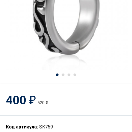
400
₽
520
₽
Код артикула:
SK759