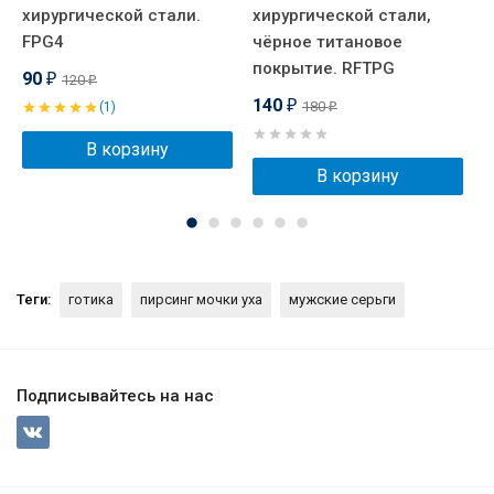
хирургической стали.
хирургической стали,
к
FPG4
чёрное титановое
в
покрытие. RFTPG
90
120
₽
₽
140
180
(1)
₽
₽
В корзину
В корзину
Теги:
готика
пирсинг мочки уха
мужские серьги
Подписывайтесь на нас