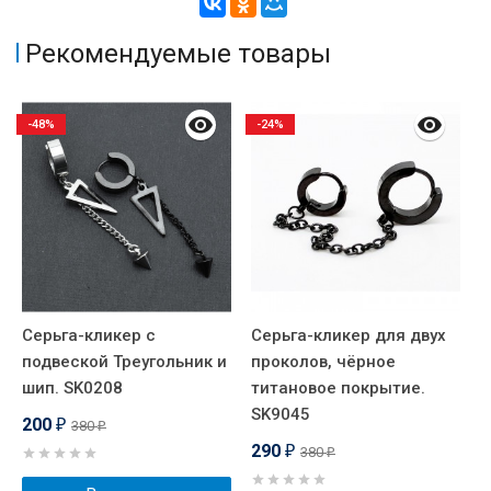
Рекомендуемые товары
-48%
-24%
Серьга-кликер с
Серьга-кликер для двух
С
подвеской Треугольник и
проколов, чёрное
к
шип. SK0208
титановое покрытие.
SK9045
200
380
₽
₽
290
380
₽
₽