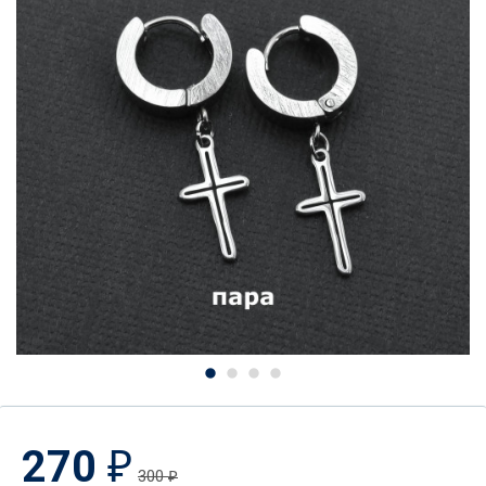
270
₽
300
₽