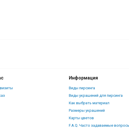
ил 6 мм XUVBE6
ас
Информация
квизиты
Виды пирсинга
каз
Виды украшений для пирсинга
Как выбрать материал
Размеры украшений
Карты цветов
F.A.Q. Часто задаваемые вопрос