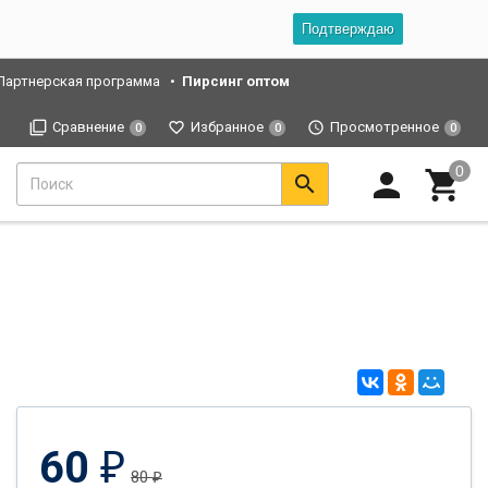
Подтверждаю
Партнерская программа
Пирсинг оптом
Сравнение
Избранное
Просмотренное
0
0
0
60
₽
80
₽