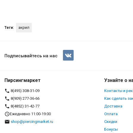
Теги:
акрил
Шарик 1,6 мм, полосатый акр
Подписывайтесь на нас
Пирсингмаркет
Узнайте о н
8(495) 308-31-09
Контакты и ре
8(909) 277-36-66
Как сделать за
8(4852) 31-42-77
Доставка
Ежедневно 11:00-19:00
Оплата
shop@piercingmarket.ru
Скидки
Бонусы