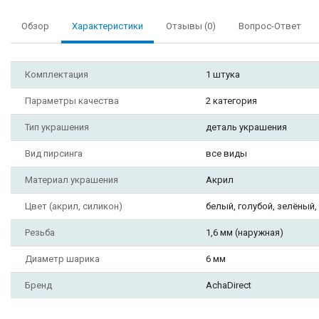
Обзор
Характеристики
Отзывы (0)
Вопрос-Ответ
Комплектация
1 штука
Параметры качества
2 категория
Тип украшения
деталь украшения
Вид пирсинга
все виды
Материал украшения
Акрил
Цвет (акрил, силикон)
белый, голубой, зелёный
Резьба
1,6 мм (наружная)
Диаметр шарика
6 мм
Бренд
AchaDirect