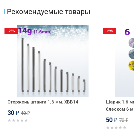
Рекомендуемые товары
-25%
-29%
Стержень штанги 1,6 мм. XBB14
Шарик 1,6 м
блеском 6 м
30
40
₽
₽
50
70
₽
₽