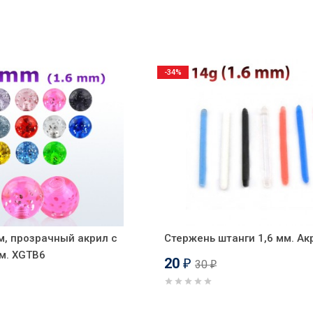
-34%
м, прозрачный акрил с
Стержень штанги 1,6 мм. Ак
м. XGTB6
20
30
₽
₽