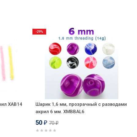
-29%
рил XAB14
Шарик 1,6 мм, прозрачный с разводами
акрил 6 мм. XMBBAL6
50
70
₽
₽