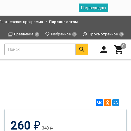
Подтверждаю
Партнерская программа
Пирсинг оптом
Сравнение
Избранное
Просмотренное
0
0
0
260
₽
340
₽