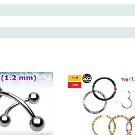
Хит!
-39%