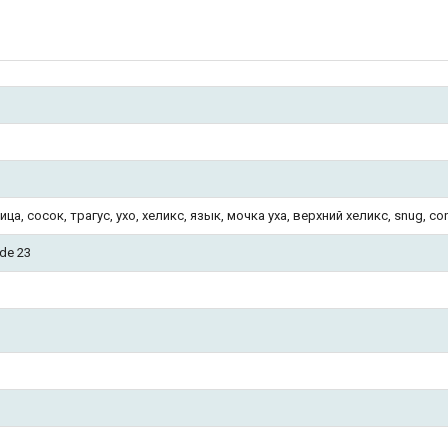
ца, сосок, трагус, ухо, хеликс, язык, мочка уха, верхний хеликс, snug, c
de 23