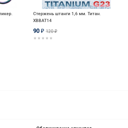
ликер.
Стержень штанги 1,6 мм. Титан.
XBBAT14
90
120
₽
₽
340
₽
В корзину
260
₽