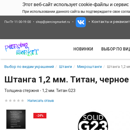
Этот веб-сайт использует cookie-файлы и сервис
При использовании данного сайта вы подтверждаете свое согла
Контакты и реквизи
Пн-Пт 11:00-19:00
shop@piercingmarket.ru
НОВИНКИ
ВЫБОР ПО В
Выбор по видам украшений
Штанги
Микроштанги
Штанга 1,2 м
Штанга 1,2 мм. Титан, черно
Толщина стержня - 1,2 мм. Титан G23
Написать отзыв
-24%