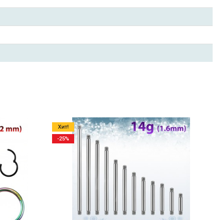
Хит!
-25%