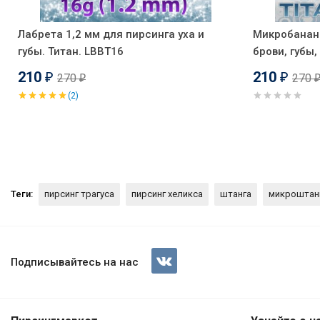
Лабрета 1,2 мм для пирсинга уха и
Микробанан 
губы. Титан. LBBT16
брови, губы,
210
210
270
270
₽
₽
₽
(2)
Теги:
пирсинг трагуса
пирсинг хеликса
штанга
микроштан
Штанга 1,2 мм. Титан, черное
Подписывайтесь на нас