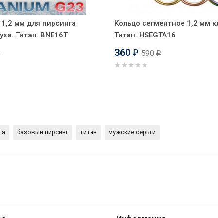
1,2 мм для пирсинга
Кольцо сегментное 1,2 мм к
 уха. Титан. BNE16T
Титан. HSEGTA16
360
590
₽
₽
₽
га
базовый пирсинг
титан
мужские серьги
 анодирование. BBTA16b