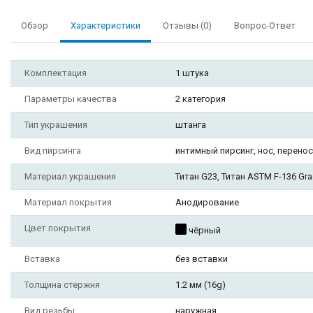
Обзор
Характеристики
Отзывы (0)
Вопрос-Ответ
Комплектация
1 штука
Параметры качества
2 категория
Тип украшения
штанга
Вид пирсинга
интимный пирсинг, нос, переноси
Материал украшения
Титан G23, Титан ASTM F-136 Gra
Материал покрытия
Анодирование
Цвет покрытия
чёрный
Вставка
без вставки
Толщина стержня
1.2 мм (16g)
Вид резьбы
наружная