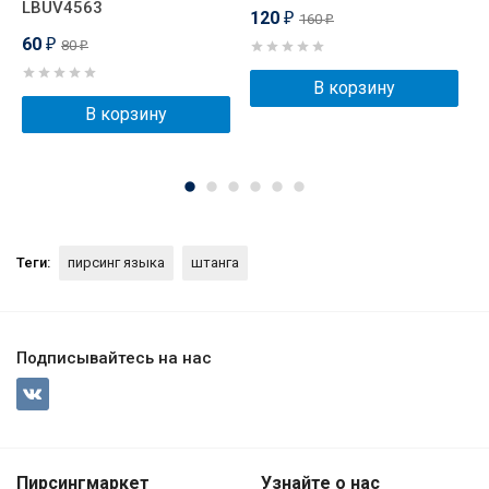
LBUV4563
ц
120
160
₽
₽
60
80
₽
₽
В корзину
В корзину
Теги:
пирсинг языка
штанга
Подписывайтесь на нас
Пирсингмаркет
Узнайте о нас