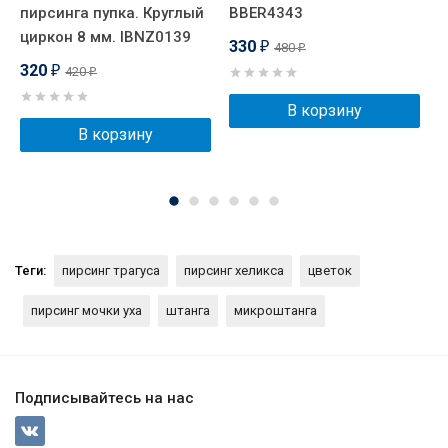
пирсинга пупка. Круглый
BBER4343
м
циркон 8 мм. IBNZ0139
H
330
480
₽
₽
320
420
₽
₽
В корзину
В корзину
Теги:
пирсинг трагуса
пирсинг хеликса
цветок
пирсинг мочки уха
штанга
микроштанга
Подписывайтесь на нас