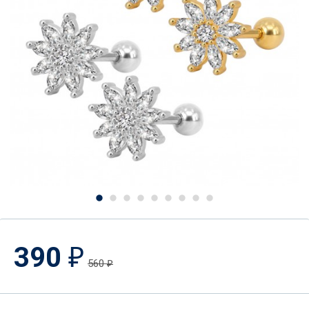
390
₽
560
₽