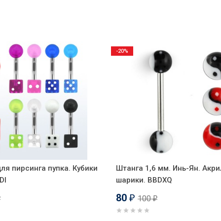
-20%
ля пирсинга пупка. Кубики
Штанга 1,6 мм. Инь-Ян. Акр
DI
шарики. BBDXQ
80
100
₽
₽
₽