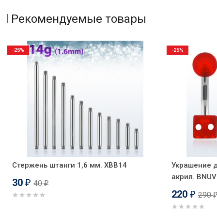
Рекомендуемые товары
-25%
-25%
Стержень штанги 1,6 мм. XBB14
Украшение д
акрил. BNUV
30
40
₽
₽
220
290
₽