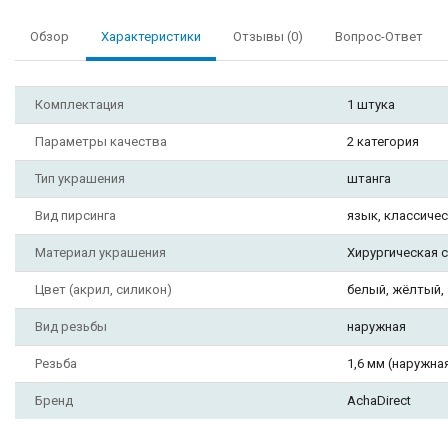
Обзор
Характеристики
Отзывы (0)
Вопрос-Ответ
Комплектация
1 штука
Параметры качества
2 категория
Тип украшения
штанга
Вид пирсинга
язык, классичес
Материал украшения
Хирургическая с
Цвет (акрил, силикон)
белый, жёлтый,
Вид резьбы
наружная
Резьба
1,6 мм (наружна
Бренд
AchaDirect