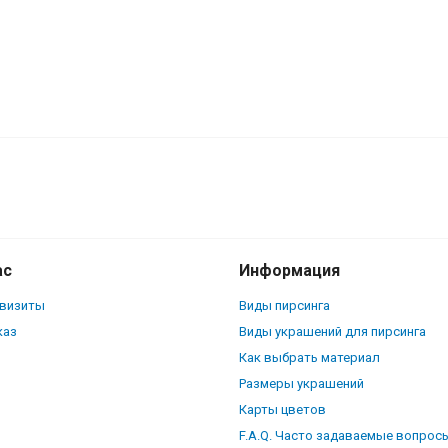
арики. BBDXA
ас
Информация
квизиты
Виды пирсинга
каз
Виды украшений для пирсинга
Как выбрать материал
Размеры украшений
Карты цветов
F.A.Q. Часто задаваемые вопрос