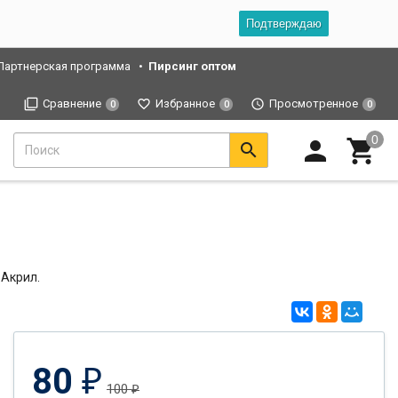
Подтверждаю
Партнерская программа
Пирсинг оптом
Сравнение
Избранное
Просмотренное
0
0
0
 Акрил.
80
₽
100
₽