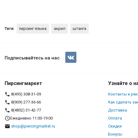
Теги:
пирсинг языка
акрил
штанга
Штанга 1,6 мм. Акриловые ш
Подписывайтесь на нас
Пирсингмаркет
Узнайте о н
8(495) 308-31-09
Контакты и ре
8(909) 277-36-66
Как сделать за
8(4852) 31-42-77
Доставка
Ежедневно 11:00-19:00
Оплата
shop@piercingmarket.ru
Скидки
Бонусы