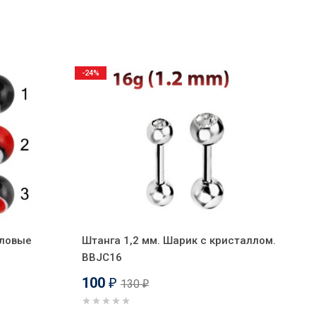
-24%
иловые
Штанга 1,2 мм. Шарик с кристаллом.
BBJC16
100
130
₽
₽