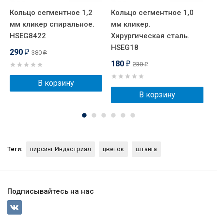
Кольцо сегментное 1,2
Кольцо сегментное 1,0
Ш
мм кликер спиральное.
мм кликер.
U
HSEG8422
Хирургическая сталь.
HSEG18
290
380
₽
₽
180
230
₽
₽
В корзину
В корзину
Теги:
пирсинг Индастриал
цветок
штанга
Подписывайтесь на нас