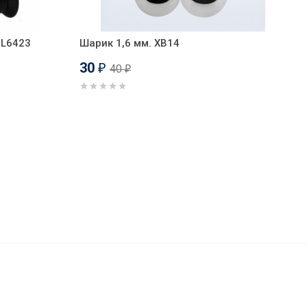
NL6423
Шарик 1,6 мм. XB14
30
40
₽
₽
170
₽
В корзину
130
₽