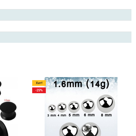
Хит!
-25%