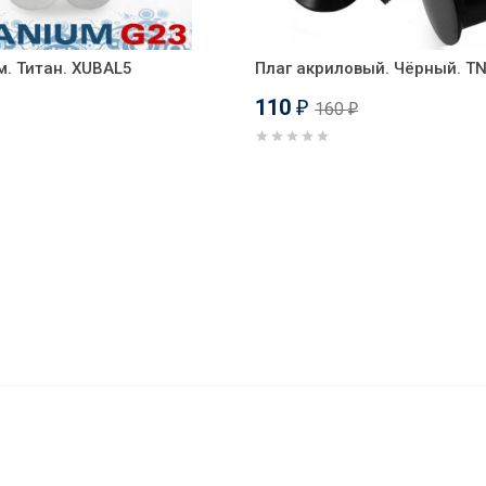
м. Титан. XUBAL5
Плаг акриловый. Чёрный. T
110
160
₽
₽
 мм (резьба 1,0 мм тип 2), титановое