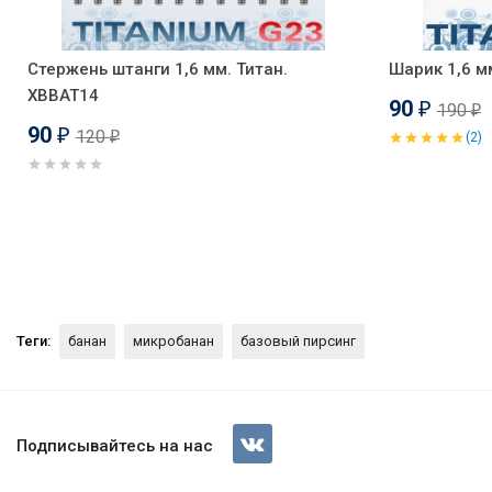
Стержень штанги 1,6 мм. Титан.
Шарик 1,6 м
XBBAT14
90
190
₽
₽
90
120
₽
(2)
₽
Теги:
банан
микробанан
базовый пирсинг
Стержень интернал-банана 1,6
покрытие. XIBNA14
Подписывайтесь на нас