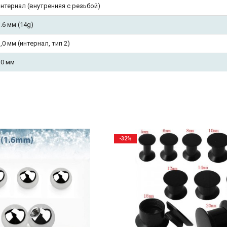
интернал (внутренняя с резьбой)
.6 мм (14g)
,0 мм (интернал, тип 2)
10 мм
-32%