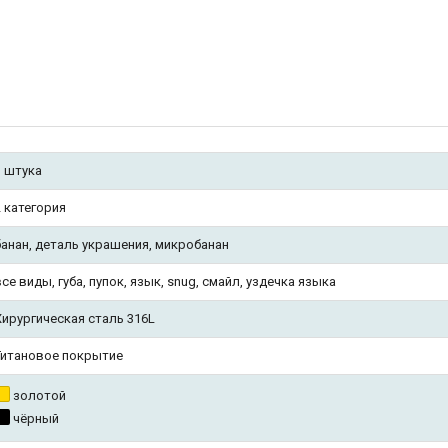
1 штука
2 категория
банан, деталь украшения, микробанан
все виды, губа, пупок, язык, snug, смайл, уздечка языка
Хирургическая сталь 316L
Титановое покрытие
золотой
чёрный