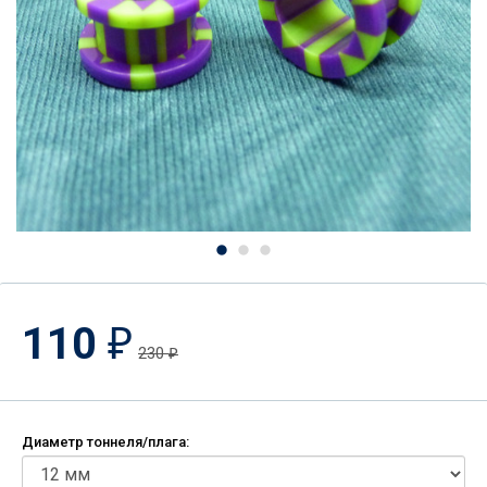
110
₽
230
₽
Диаметр тоннеля/плага: