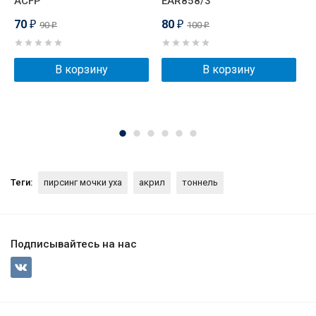
ACFP
EAR858/3
70
80
90
100
₽
₽
₽
₽
В корзину
В корзину
Теги:
пирсинг мочки уха
акрил
тоннель
Подписывайтесь на нас