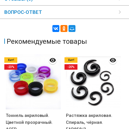
ВОПРОС-ОТВЕТ
Рекомендуемые товары
Хит!
Хит!
-23%
-20%
Тоннель акриловый.
Растяжка акриловая.
Т
Цветной прозрачный.
Спираль, чёрная.
Ч