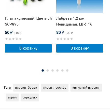
Плаг акриловый. Цветной
Лабрета 1,2 мм.
М
SCP895
Невидимая. LBRT16
Н
50
80
110
100
₽
₽
₽
₽
В корзину
В корзину
Теги:
пирсинг брови
пирсинг сосков
интимный пирсинг
акрил
циркуляр