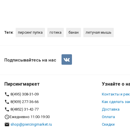
Теги:
пирсинг пупка
готика
банан
летучая мышь
Украшение для пирсинга пупк
Подписывайтесь на нас
Пирсингмаркет
Узнайте о н
8(495) 308-31-09
Контакты и ре
8(909) 277-36-66
Как сделать за
8(4852) 31-42-77
Доставка
Ежедневно 11:00-19:00
Оплата
shop@piercingmarket.ru
Скидки