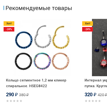
Рекомендуемые товары
Хит!
Хит!
-24%
-24%
Кольцо сегментное 1,2 мм кликер
Интернал ук
спиральное. HSEG8422
пупка. Круг
290
320
380
420
₽
₽
₽