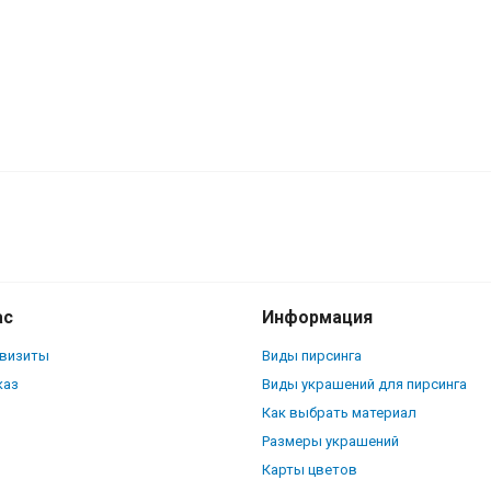
а. Летучая мышь с гробом. MCD0072
ас
Информация
квизиты
Виды пирсинга
каз
Виды украшений для пирсинга
Как выбрать материал
Размеры украшений
Карты цветов