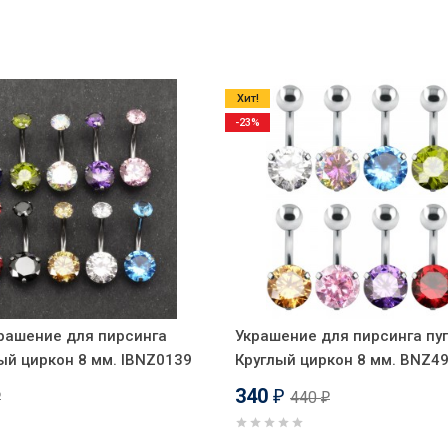
Хит!
-23%
рашение для пирсинга
Украшение для пирсинга пуп
лый циркон 8 мм. IBNZ0139
Круглый циркон 8 мм. BNZ4
340
440
₽
₽
₽