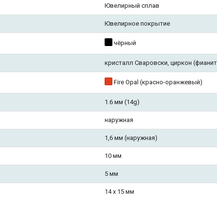
Ювелирный сплав
Ювелирное покрытие
чёрный
кристалл Сваровски, циркон (фианит
Fire Opal (красно-оранжевый)
1.6 мм (14g)
наружная
1,6 мм (наружная)
10 мм
5 мм
14 х 15 мм