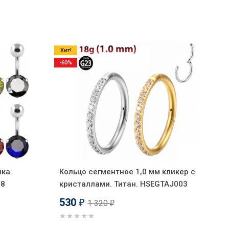
Хит!
-60%
ка.
Кольцо сегментное 1,0 мм кликер с
98
кристаллами. Титан. HSEGTAJ003
530
1 320
₽
₽