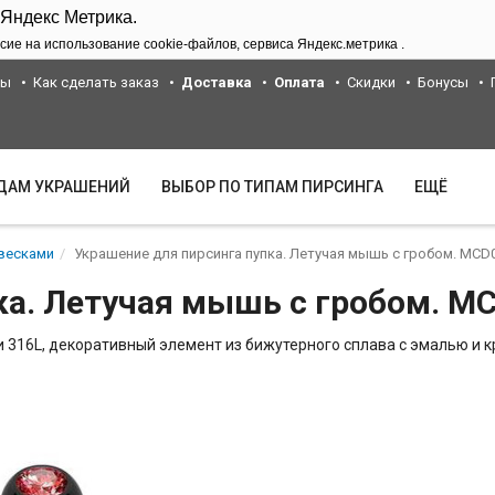
 Яндекс Метрика.
сие на использование cookie-файлов, сервиса Яндекс.метрика .
ты
Как сделать заказ
Доставка
Оплата
Скидки
Бонусы
ИДАМ УКРАШЕНИЙ
ВЫБОР ПО ТИПАМ ПИРСИНГА
ЕЩЁ
весками
Украшение для пирсинга пупка. Летучая мышь с гробом. MCD
ка. Летучая мышь с гробом. M
 316L, декоративный элемент из бижутерного сплава с эмалью и кр