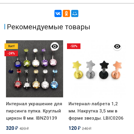
Рекомендуемые товары
Хит!
-50%
-24%
Интернал украшение для
Интернал-лабрета 1,2
К
пирсинга пупка. Круглый
мм. Накрутка 3,5 мм в
к
циркон 8 мм. IBNZ0139
форме звезды. LBIC0206
п
320
120
420
240
₽
₽
₽
₽