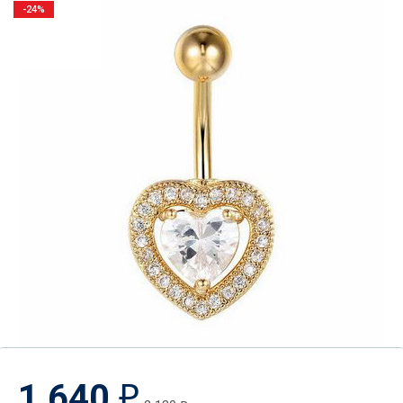
-24%
1 640
₽