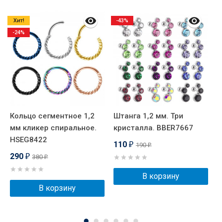
Хит!
-43%
-24%
Кольцо сегментное 1,2
Штанга 1,2 мм. Три
К
мм кликер спиральное.
кристалла. BBER7667
м
HSEG8422
H
110
190
₽
₽
290
380
₽
₽
В корзину
В корзину