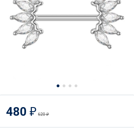
480
₽
620
₽