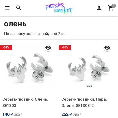
олень
По запросу «олень» найдено 2 шт.
-54%
-10%
Серьга-гвоздик. Олень.
Серьги-гвоздики. Пара.
SE1303
Олени. SE1303-2
140
252
300
280
₽
₽
₽
₽