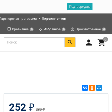
Подтверждаю
Партнерская программа
Пирсинг оптом
Сравнение
Избранное
Просмотренное
0
0
0
252
₽
280
₽