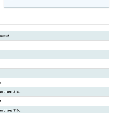
жской
а
ая сталь 316L
я
ая сталь 316L