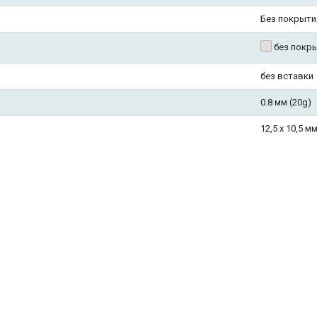
Без покрыти
без покр
без вставки
0.8 мм (20g)
12,5 х 10,5 м