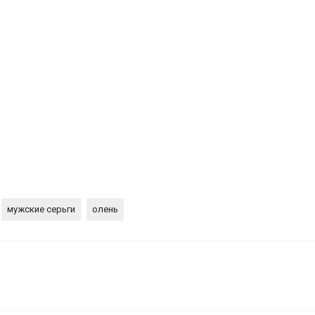
мужские серьги
олень
. SE1303-2