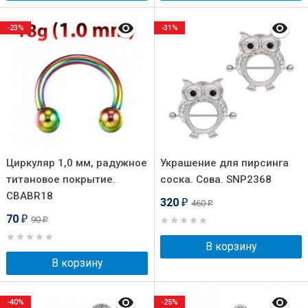
-23%
-31%
Циркуляр 1,0 мм, радужное
Украшение для пирсинга
титановое покрытие.
соска. Сова. SNP2368
CBABR18
320
460
₽
₽
70
90
₽
₽
В корзину
В корзину
-40%
-25%