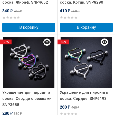
соска. Жираф. SNP4652
соска. Котик. SNP8290
340
410
460
560
₽
₽
₽
₽
В корзину
В корзину
-27%
-40%
Украшение для пирсинга
Украшение для пирсинга
соска. Сердце с рожками.
соска. Сердце. SNP6193
SNP3688
280
460
₽
₽
280
380
₽
₽