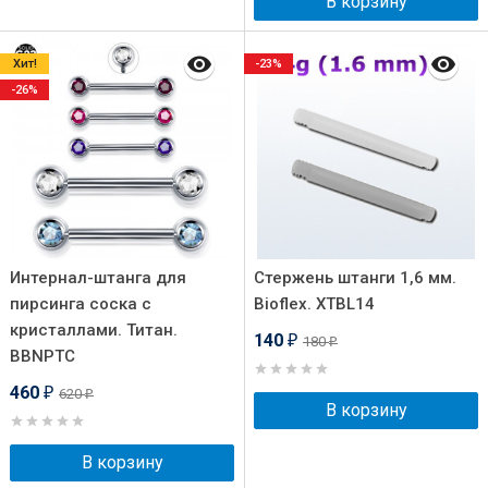
В корзину
Хит!
-23%
-26%
Интернал-штанга для
Стержень штанги 1,6 мм.
пирсинга соска с
Bioflex. XTBL14
кристаллами. Титан.
140
180
₽
₽
BBNPTC
460
620
₽
₽
В корзину
В корзину