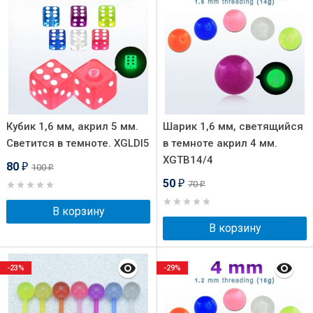
Кубик 1,6 мм, акрил 5 мм.
Шарик 1,6 мм, светящийся
Светится в темноте. XGLDI5
в темноте акрил 4 мм.
XGTB14/4
80
100
₽
₽
50
70
₽
₽
В корзину
В корзину
-23%
-29%