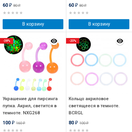
60
60
80
80
₽
₽
₽
₽
В корзину
В корзину
-38%
-20%
Украшение для пирсинга
Кольцо акриловое
пупка. Акрил, светится в
светящееся в темноте.
темноте. NXG268
BCRGL
100
80
160
100
₽
₽
₽
₽