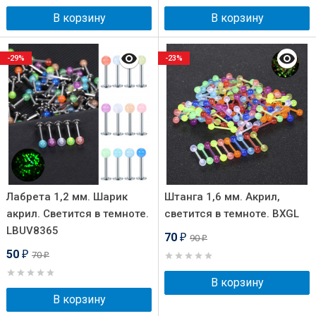
В корзину
В корзину
-29%
-23%
Лабрета 1,2 мм. Шарик
Штанга 1,6 мм. Акрил,
акрил. Светится в темноте.
светится в темноте. BXGL
LBUV8365
70
90
₽
₽
50
70
₽
₽
В корзину
В корзину