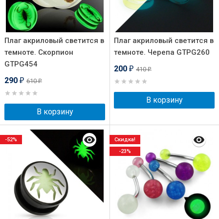
Плаг акриловый светится в
Плаг акриловый светится в
темноте. Скорпион
темноте. Черепа GTPG260
GTPG454
200
410
₽
₽
290
610
₽
₽
В корзину
В корзину
-52%
Скидка!
-23%