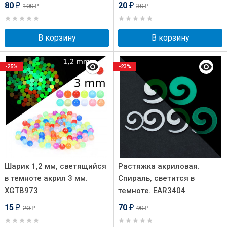
80
20
100
30
₽
₽
₽
₽
В корзину
В корзину
-25%
-23%
Шарик 1,2 мм, светящийся
Растяжка акриловая.
в темноте акрил 3 мм.
Спираль, светится в
XGTB973
темноте. EAR3404
15
70
20
90
₽
₽
₽
₽