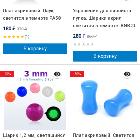
Плаг акриловый. Паук,
Украшение для пирсинга
светится в темноте PA58
пупка. Шарики акрил
светятся в темноте. BNBGL
180
370
₽
₽
280
360
(1)
₽
₽
В корзину
В корзину
-20%
-50%
Шарик 1,2 мм, светящийся
Плаг акриловый. Светится