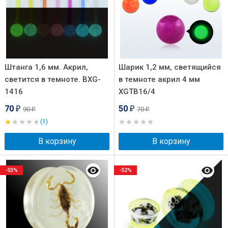
Штанга 1,6 мм. Акрил,
Шарик 1,2 мм, светящийся
светится в темноте. BXG-
в темноте акрил 4 мм
1416
XGTB16/4
70
50
90
70
₽
₽
₽
₽
(1)
В корзину
В корзину
-53%
-52%