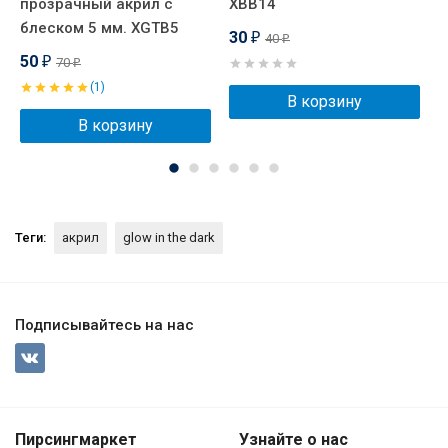
прозрачный акрил с
XBB14
п
блеском 5 мм. XGTB5
а
30
40
₽
₽
50
70
₽
₽
(1)
В корзину
В корзину
Теги:
акрил
glow in the dark
Подписывайтесь на нас
Пирсингмаркет
Узнайте о нас