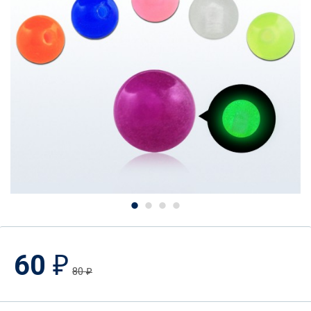
60
₽
80
₽