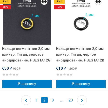
Хит!
Хит!
-33%
-50%
Кольцо сегментное 2,0 мм
Кольцо сегментное 2,0 мм
кликер. Титан, золотое
кликер. Титан, черное
анодирование. HSEGTA12G
анодирование. HSEGTA12B
650
610
960
1 200
₽
₽
₽
₽
В корзину
В корзину
1
2
3
...
23