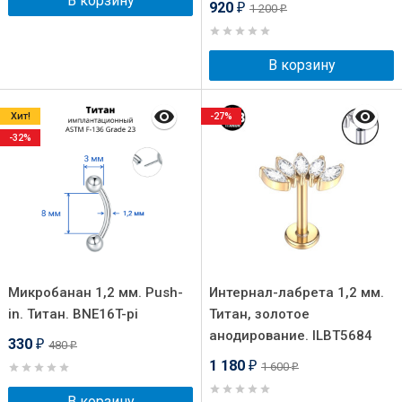
В корзину
920
1 200
₽
₽
В корзину
Хит!
-27%
-32%
Микробанан 1,2 мм. Push-
Интернал-лабрета 1,2 мм.
in. Титан. BNE16T-pi
Титан, золотое
анодирование. ILBT5684
330
480
₽
₽
1 180
1 600
₽
₽
В корзину