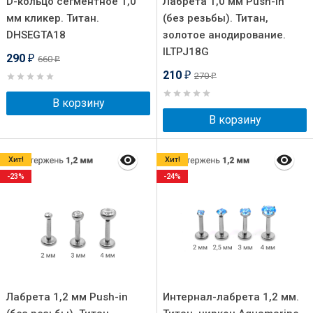
D-кольцо сегментное 1,0
Лабрета 1,0 мм Push-in
мм кликер. Титан.
(без резьбы). Титан,
DHSEGTA18
золотое анодирование.
ILTPJ18G
290
660
₽
₽
210
270
₽
₽
В корзину
В корзину
Хит!
Хит!
-23%
-24%
Лабрета 1,2 мм Push-in
Интернал-лабрета 1,2 мм.