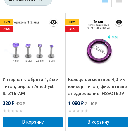
Хит!
Хит!
-24%
-49%
Интернал-лабрета 1,2 мм.
Кольцо сегментное 4,0 мм
Титан, циркон Amethyst.
кликер. Титан, фиолетовое
ILTZ16-AM
анодирование. HSEGT6DV
320
1 080
420
2 110
₽
₽
₽
₽
В корзину
В корзину