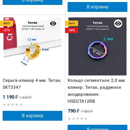
В корзину
Хит!
Хит!
-27%
-24%
Серьга-кликер 4 мм. Титан.
Кольцо сегментное 2,0 мм
SKT3347
кликер. Титан, радужное
анодирование.
1 190
1 620
₽
₽
HSEGTA12RB
790
1 030
₽
₽
В корзину
В корзину