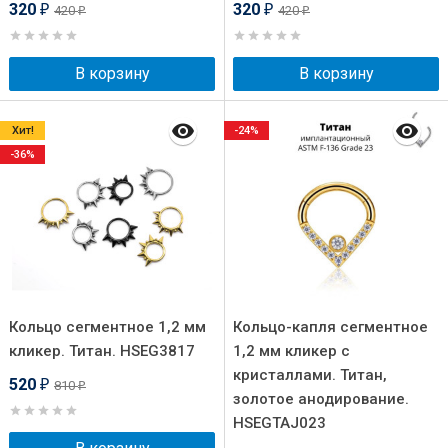
320
320
420
420
₽
₽
₽
₽
В корзину
В корзину
Хит!
-24%
-36%
Кольцо сегментное 1,2 мм
Кольцо-капля сегментное
кликер. Титан. HSEG3817
1,2 мм кликер с
кристаллами. Титан,
520
810
₽
₽
золотое анодирование.
HSEGTAJ023