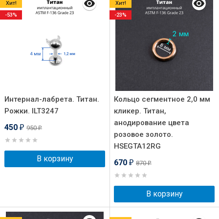
Хит!
Хит!
-53%
-23%
Интернал-лабрета. Титан.
Кольцо сегментное 2,0 мм
Рожки. ILT3247
кликер. Титан,
анодирование цвета
450
950
₽
₽
розовое золото.
HSEGTA12RG
В корзину
670
870
₽
₽
В корзину