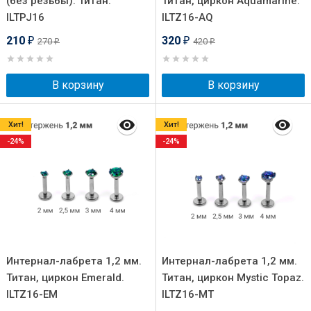
(без резьбы). Титан.
Титан, циркон Aquamarine.
ILTPJ16
ILTZ16-AQ
210
320
270
420
₽
₽
₽
₽
В корзину
В корзину
Хит!
Хит!
-24%
-24%
Интернал-лабрета 1,2 мм.
Интернал-лабрета 1,2 мм.
Титан, циркон Emerald.
Титан, циркон Mystic Topaz.
ILTZ16-EM
ILTZ16-MT