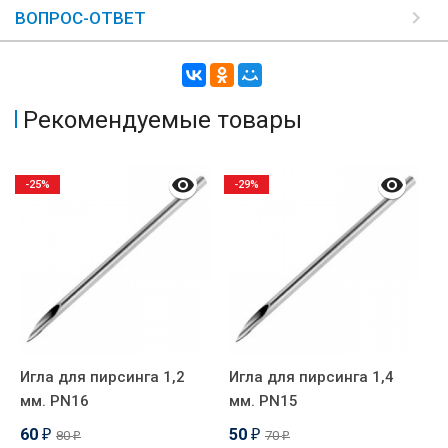
ВОПРОС-ОТВЕТ
Рекомендуемые товары
-25%
-29%
Игла для пирсинга 1,2
Игла для пирсинга 1,4
И
мм. PN16
мм. PN15
м
60
50
80
70
₽
₽
₽
₽