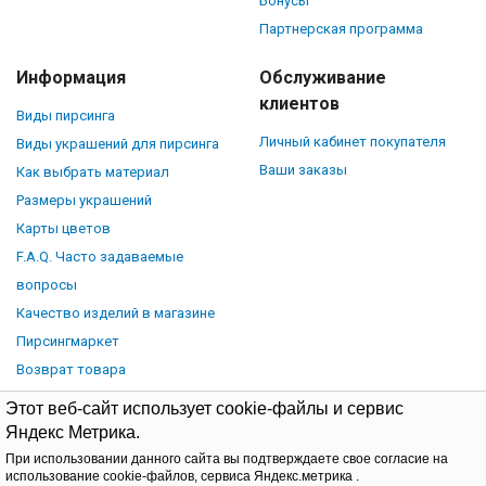
Бонусы
Партнерская программа
Информация
Обслуживание
клиентов
Виды пирсинга
Личный кабинет покупателя
Виды украшений для пирсинга
Ваши заказы
Как выбрать материал
Размеры украшений
Карты цветов
F.A.Q. Часто задаваемые
вопросы
Качество изделий в магазине
Пирсингмаркет
Возврат товара
Этот веб-сайт использует cookie-файлы и сервис
Яндекс Метрика.
При использовании данного сайта вы подтверждаете свое согласие на
© Piercingmarket.ru, 2026.
Политика обработки персональных
использование cookie-файлов, сервиса Яндекс.метрика .