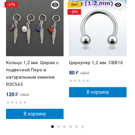
-37%
Хит!
-20%
Кольцо 1,2 мм. Шарик с
Циркуляр 1,2 мм. CBB16
И
подвеской Перо и
Г
80
100
₽
₽
натуральным камнем.
RSC563
В корзину
120
190
₽
₽
В корзину