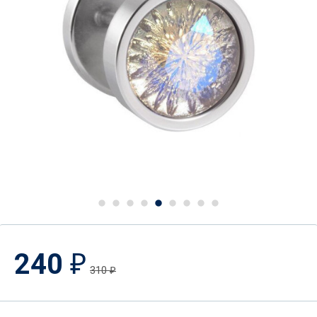
240
₽
310
₽