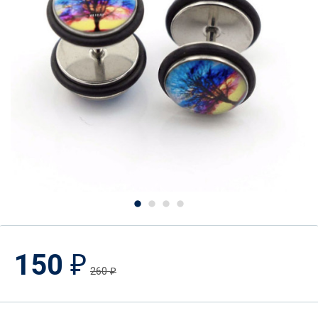
150
₽
260
₽