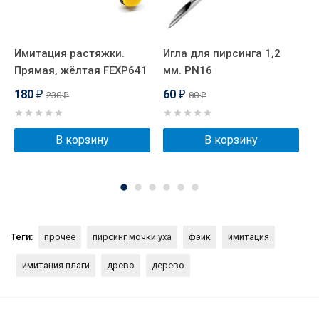
Имитация растяжки.
Игла для пирсинга 1,2
И
Прямая, жёлтая FEXP641
мм. PN16
Д
180
60
230
80
₽
₽
₽
₽
В корзину
В корзину
Теги:
прочее
пирсинг мочки уха
фэйк
имитация
имитация плаги
древо
дерево