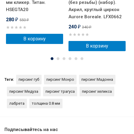
мм кликер. Титан.
(без резьбы) (набор).
к
HSEGTA20
Акрил, круглый циркон
т
Aurore Boreale. LFX0662
N
280
550
₽
₽
240
340
₽
₽
В корзину
В корзину
Теги:
пирсинг губ
пирсинг Монро
пирсинг Мадонна
пирсинг Медуза
пирсинг трагуса
пирсинг хеликса
лабрета
толщина 0.8 мм
Подписывайтесь на нас