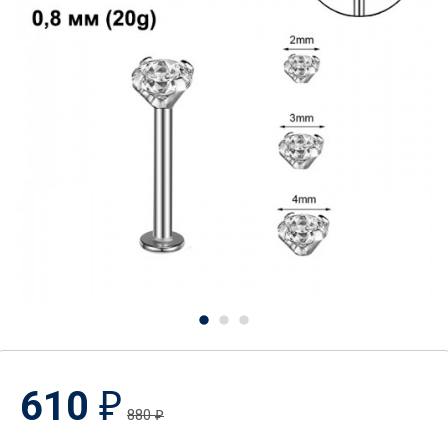
610
₽
880
₽