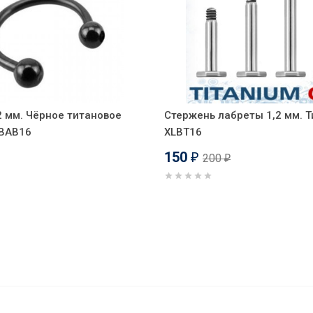
2 мм. Чёрное титановое
Стержень лабреты 1,2 мм. Т
CBAB16
XLBT16
150
200
₽
₽
ор). Череп с рогами. LI2294