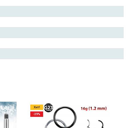
Хит!
-39%