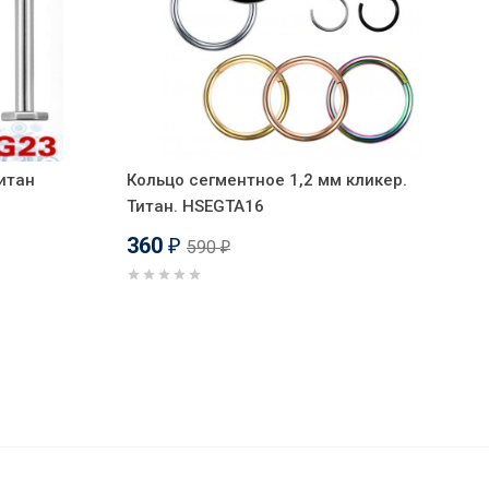
итан
Кольцо сегментное 1,2 мм кликер.
Титан. HSEGTA16
360
590
₽
₽
330
₽