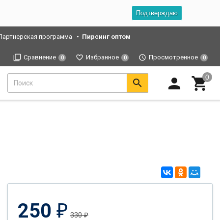
Подтверждаю
Партнерская программа
Пирсинг оптом
Сравнение
Избранное
Просмотренное
0
0
0
250
₽
330
₽