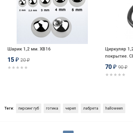
Шарик 1,2 мм. XB16
Циркуляр 1,
покрытие. 
15
20
₽
₽
70
90
₽
₽
Теги:
пирсинг губ
готика
череп
лабрета
halloween
Интернал-лабрета 1,2 мм (наб