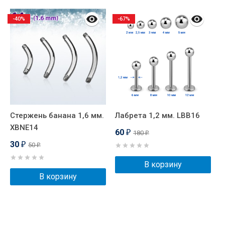
-40%
-67%
Стержень банана 1,6 мм.
Лабрета 1,2 мм. LBB16
С
XBNE14
X
60
180
₽
₽
30
50
₽
₽
В корзину
В корзину