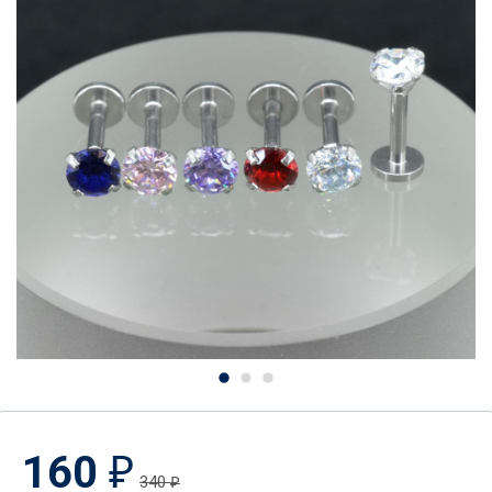
160
₽
340
₽