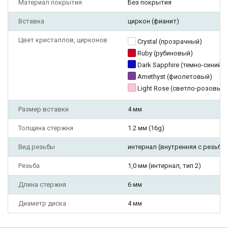
Материал покрытия
Без покрытия
Вставка
циркон (фианит)
Цвет кристаллов, цирконов
Crystal (прозрачный)
Ruby (рубиновый)
Dark Sapphire (темно-синий)
Amethyst (фиолетовый)
Light Rose (светло-розовый
Размер вставки
4 мм
Толщина стержня
1.2 мм (16g)
Вид резьбы
интернал (внутренняя с резьбо
Резьба
1,0 мм (интернал, тип 2)
Длина стержня
6 мм
Диаметр диска
4 мм