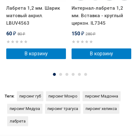
Лабрета 1,2 мм. Шарик
Интернал-лабрета 1,2
Ш
матовый акрил.
мм. Вставка - круглый
А
LBUV4563
циркон. IL7345
B
60
150
80
280
₽
₽
₽
₽
В корзину
В корзину
Теги:
пирсинг губ
пирсинг Монро
пирсинг Мадонна
пирсинг Медуза
пирсинг трагуса
пирсинг хеликса
лабрета